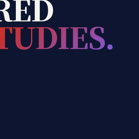
RED
TUDIES.