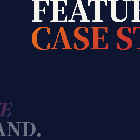
FEATU
CASE S
E
AND.