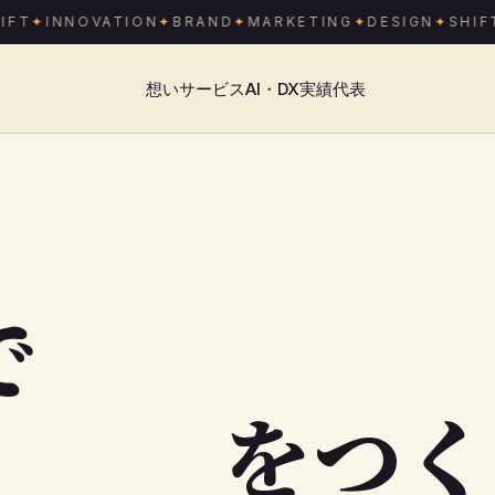
FT
INNOVATION
BRAND
MARKETING
DESIGN
SHIFT
想い
サービス
AI・DX
実績
代表
で
をつく