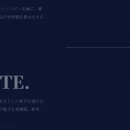
"というコピーを軸に、業
品の世界観を最大化する
HANA
CASE / 01
TE.
DRON
生きとした毎日を確かな
の魅力を再構築。新卒・