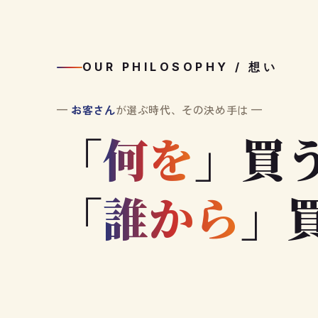
OUR PHILOSOPHY / 想い
—
お客さん
が選ぶ時代、その決め手は —
「
何を
」買
「
誰から
」