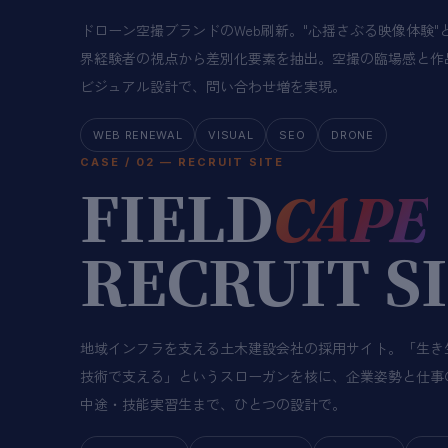
ドローン空撮ブランドのWeb刷新。"心揺さぶる映像体験
界経験者の視点から差別化要素を抽出。空撮の臨場感と作
ビジュアル設計で、問い合わせ増を実現。
WEB RENEWAL
VISUAL
SEO
DRONE
CASE / 02 — RECRUIT SITE
FIELD
CAPE
RECRUIT SI
地域インフラを支える土木建設会社の採用サイト。「生き
技術で支える」というスローガンを核に、企業姿勢と仕事
中途・技能実習生まで、ひとつの設計で。